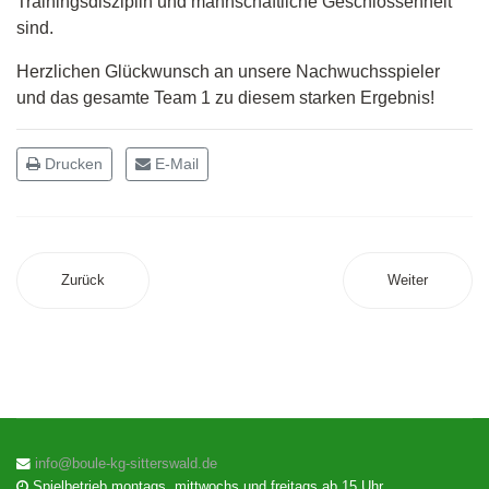
Trainingsdisziplin und mannschaftliche Geschlossenheit
sind.
Herzlichen Glückwunsch an unsere Nachwuchsspieler
und das gesamte Team 1 zu diesem starken Ergebnis!
Drucken
E-Mail
Zurück
Weiter
info@boule-kg-sitterswald.de
Spielbetrieb montags, mittwochs und freitags ab 15 Uhr