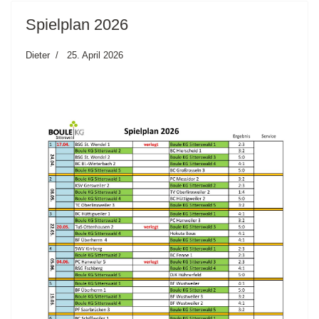
Spielplan 2026
Dieter
25. April 2026