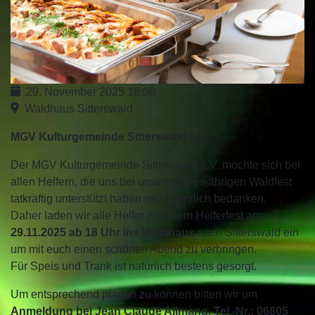
29. November 2025
18:00
Waldhaus Sitterswald
MGV Kulturgemeinde Sitterswald e.V.
Der MGV Kulturgemeinde Sitterswald e.V. möchte sich bei
allen Helfern, die uns bei unserem diesjährigen Waldfest
tatkräftig unterstützt haben recht herzlich bedanken.
Daher laden wir alle Helfer zu einem Helferfest am
29.11.2025 ab 18 Uhr ins Waldhaus
nach Sitterswald ein
um mit euch einen schönen Abend zu verbringen.
Für Speis und Trank ist natürlich bestens gesorgt.
Um entsprechend planen zu können bitten wir um
Anmeldung bei Jean Claude Allmang, Tel.-Nr.: 06805