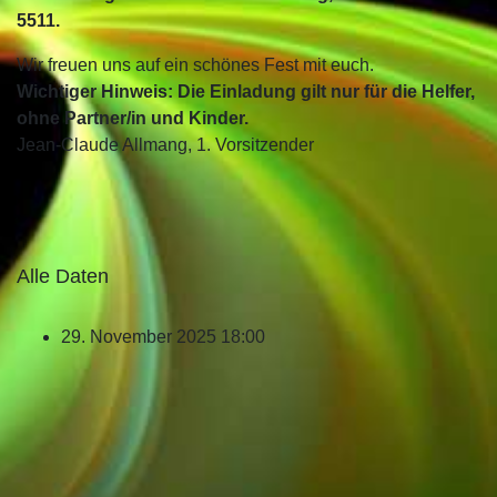
5511.
Wir freuen uns auf ein schönes Fest mit euch.
Wichtiger Hinweis: Die Einladung gilt nur für die Helfer,
ohne Partner/in und Kinder.
Jean-Claude Allmang, 1. Vorsitzender
Alle Daten
29. November 2025
18:00