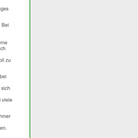
iges
: Bei
erne
ich
ll zu
bei
 sich
 viele
ehmer
ten.