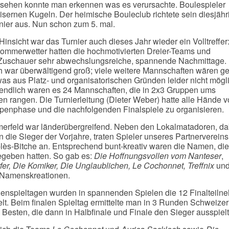
sehen konnte man erkennen was es verursachte. Boulespieler
eisernen Kugeln. Der heimische Bouleclub richtete sein diesjähr
ier aus. Nun schon zum 5. mal.
 Hinsicht war das Turnier auch dieses Jahr wieder ein Volltreffer
mmerwetter hatten die hochmotivierten Dreier-Teams und
 Zuschauer sehr abwechslungsreiche, spannende Nachmittage.
 war überwältigend groß; viele weitere Mannschaften wären g
was aus Platz- und organisatorischen Gründen leider nicht mögl
endlich waren es 24 Mannschaften, die in 2x3 Gruppen ums
 rangen. Die Turnierleitung (Dieter Weber) hatte alle Hände vo
penphase und die nachfolgenden Finalspiele zu organisieren.
erfeld war länderübergreifend. Neben den Lokalmatadoren, da
n die Sieger der Vorjahre, traten Spieler unseres Partnervereins
-lès-Bitche an. Entsprechend bunt-kreativ waren die Namen, die
geben hatten. So gab es:
Die Hoffnungsvollen vom Nanteser
,
er, Die Komiker, Die Unglaublichen, Le Cochonnet, Treffnix
und
e Namenskreationen.
enspieltagen wurden in spannenden Spielen die 12 Finalteiln
lt. Beim finalen Spieltag ermittelte man in 3 Runden Schweizer
 Besten, die dann in Halbfinale und Finale den Sieger ausspiel