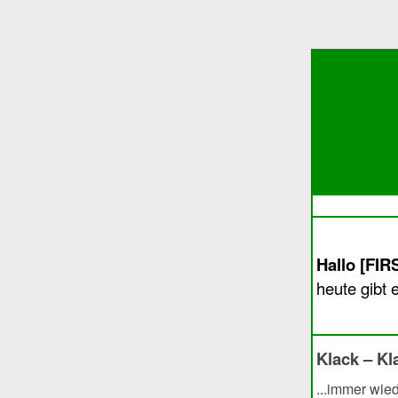
Hallo [FI
heute gibt 
Klack – Kla
...immer wie