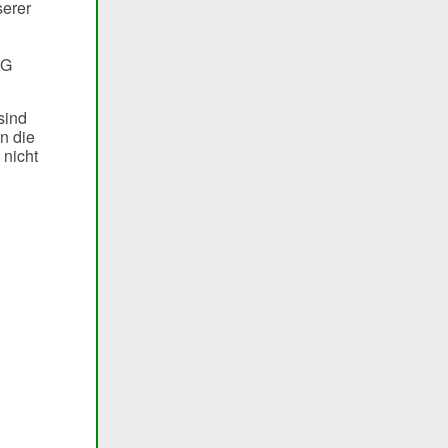
serer
KG
sind
n die
 nicht