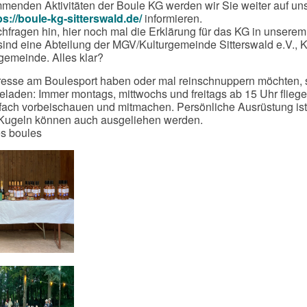
menden Aktivitäten der Boule KG werden wir Sie weiter auf un
ps://boule-kg-sitterswald.de/
informieren.
chfragen hin, hier noch mal die Erklärung für das KG in unserem
ind eine Abteilung der MGV/Kulturgemeinde Sitterswald e.V., 
rgemeinde. Alles klar?
teresse am Boulesport haben oder mal reinschnuppern möchten, 
geladen: Immer montags, mittwochs und freitags ab 15 Uhr fliege
fach vorbeischauen und mitmachen. Persönliche Ausrüstung ist
; Kugeln können auch ausgeliehen werden.
es boules