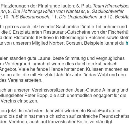
 Platzierungen der Finalrunde lauten: 6. Platz
Team Himmelsbe
ann
, 8.
Die Hoffnungsvollen vom Nanteser
, 9.
Sacklochwerfer
r
, 10.
TuS Bliesransbach
, 11.
Die Unglaublichen
und 12.
BestA
hr gab es auch jetzt wieder Sachpreise für alle Teilnehmer und
r die 3 Erstplatzierten Restaurant-Gutscheine von der Fischerhüt
 dem Ristorante Il Ritrovo in Bliesmengen-Bolchen sowie klei
e von unserem Mitglied Norbert Corsten. Beispiele kannst du
h
ielen standen gute Laune, beste Stimmung und vergnügliches
im Vordergrund, umrahmt wurde dies durch ein kulinarisch
ngebot. Viele helfende Hände hinter den Kulissen machten es
e an alle, die mit Herzblut Jahr für Jahr für das Wohl und den
des Vereins arbeiten.
uch an unseren Vereinsvorsitzenden Jean-Claude Allmang und
ilungsleiter Peter Bopp, die sich unermüdlich engagiert für die
Vereins einsetzen.
chon jetzt: Im nächsten Jahr wird wieder ein BouleFunTurnier
 und bis dahin hat man sich schon auf zahlreiche Freundschafts
den Vereinen, auch auf französischer Seite, verständigt.