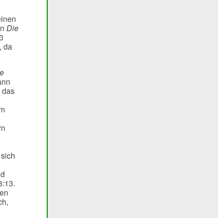
einen
en
Die
3
, da
e
ann
, das
am
rn
sich
nd
8:13.
ten
c
h,