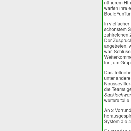
näherem Hin
warfen ihre 
BouleFunTurn
In vielfacher
schönstem So
zahlreichen
Der Zuspruch
angetreten, 
war. Schluss
Weiterkommen
tun, um Grup
Das Teilnehm
unter andere
Nousseviller
die Teams ge
Sacklochwerf
weitere toll
An 2 Vorrund
herausgespie
System die 4