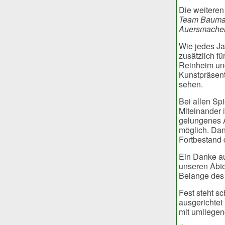
Die weiteren
Team Baum
Auersmache
Wie jedes Ja
zusätzlich fü
Reinheim und
Kunstpräsent
sehen.
Bei allen Sp
Miteinander 
gelungenes A
möglich. Dank
Fortbestand 
Ein Danke a
unseren Abte
Belange des 
Fest steht s
ausgerichtet
mit umliegen