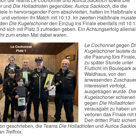
sich die Teams
Le Cochonnet
und
Aurica Sackloch
sowie
Die
r
und
Die Holladrioten
gegenüber.
Aurica Sackloch
, die die
ele in hervorragender Form absolvierten, hatten im Halbfinale 
und verloren ihr Match mit 10:13. Im zweiten Halbfinale musst
den
Die Kugelschoner
den Einzug ins Finale ebenfalls mit 10:1
nd sich mit Platz 3 zufrieden geben. Ein Achtungserfolg allemal
ahr zum ersten Mal dabei waren.
Le Cochonnet
gegen
Di
Kugelschoner
lautete d
die Paarung fürs Finale
zu später Stunde unter
Flutlicht im Boulepark 
Waldhaus, von den
anwesenden Zuschaue
interessiert verfolgt,
ausgetragen wurde.
Die
Kugelschoner
schienen 
gegen
Die Holladrioten
verausgabt zu haben u
verloren das Finale mit 
Den dritten Platz sicher
hon geschrieben, die Teams
Die Holladrioten
und
Aurica Sacklo
 an
Treffnix
.