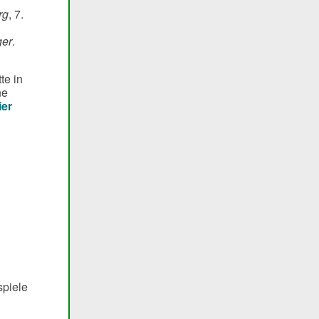
rg
, 7.
ger
.
te in
ne
ier
spiele