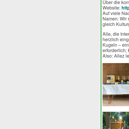
Über die kom
Website:
htt
Auf viele Na
Namen: Wir s
gleich Kultu
Alle, die In
herzlich ein
Kugeln – ein
erforderlich
Also: Allez l