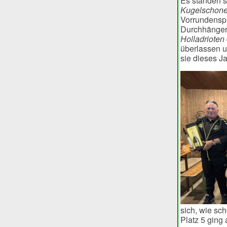
Es standen 
Kugelschone
Vorrundenspi
Durchhänger 
Holladrioten
überlassen u
sie dieses J
sich, wie sc
Platz 5 ging